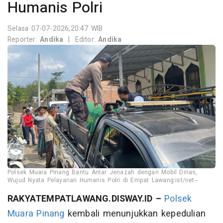
Humanis Polri
Selasa 07-07-2026,20:47 WIB
Reporter:
Andika
|
Editor:
Andika
Polsek Muara Pinang Bantu Antar Jenazah dengan Mobil Dinas,
Wujud Nyata Pelayanan Humanis Polri di Empat Lawang:ist/net--
RAKYATEMPATLAWANG.DISWAY.ID –
Polsek
Muara Pinang
kembali menunjukkan kepedulian