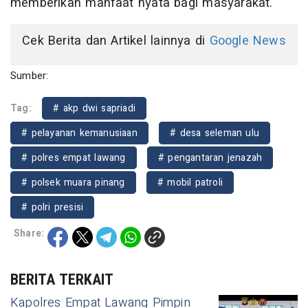
memberikan manfaat nyata bagi masyarakat.
Cek Berita dan Artikel lainnya di
Google News
Sumber:
Tag:
# akp dwi sapriadi
# pelayanan kemanusiaan
# desa seleman ulu
# polres empat lawang
# pengantaran jenazah
# polsek muara pinang
# mobil patroli
# polri presisi
Share:
BERITA TERKAIT
Kapolres Empat Lawang Pimpin