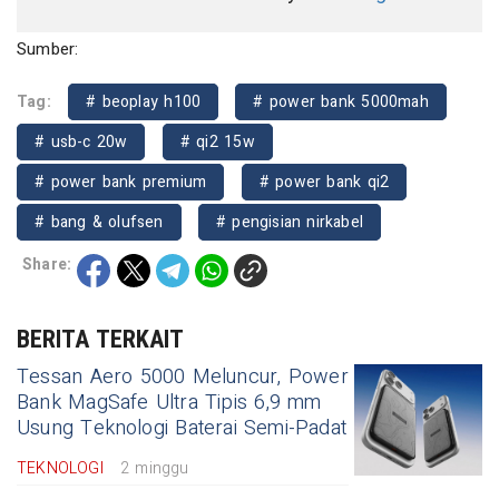
Sumber:
Tag:
# beoplay h100
# power bank 5000mah
# usb-c 20w
# qi2 15w
# power bank premium
# power bank qi2
# bang & olufsen
# pengisian nirkabel
Share:
BERITA TERKAIT
Tessan Aero 5000 Meluncur, Power
Bank MagSafe Ultra Tipis 6,9 mm
Usung Teknologi Baterai Semi-Padat
TEKNOLOGI
2 minggu