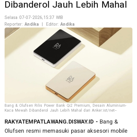
Dibanderol Jauh Lebih Mahal
Selasa 07-07-2026,15:37 WIB
Reporter:
Andika
|
Editor:
Andika
Bang & Olufsen Rilis Power Bank Qi2 Premium, Desain Aluminium-
Kaca Mewah Dibanderol Jauh Lebih Mahal dari Anker:ist/net--
RAKYATEMPATLAWANG.DISWAY.ID -
Bang &
Olufsen resmi memasuki pasar aksesori mobile