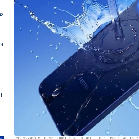
ma
ya
t
Tecno Spark 50 Resmi Hadir di Kelas Rp1 Jutaan, Usung Baterai 7.