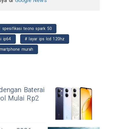
nnya di
Google News
 spesifikasi tecno spark 50
si ip64
# layar ips lcd 120hz
martphone murah
dengan Baterai
ol Mulai Rp2