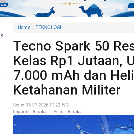
Home
TEKNOLOGI
as
Tecno Spark 50 Res
Kelas Rp1 Jutaan, 
7.000 mAh dan Hel
Ketahanan Militer
Senin 06-07-2026,13:22 WIB
Reporter:
Andika
|
Editor:
Andika