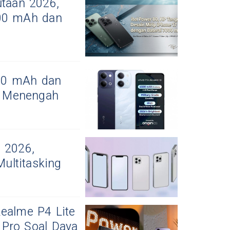
utaan 2026,
000 mAh dan
500 mAh dan
as Menengah
 2026,
ultitasking
Realme P4 Lite
Pro Soal Daya