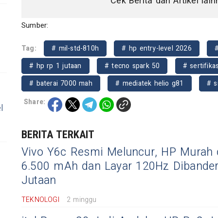
Cek Berita dan Artikel lai
Sumber:
Tag:
# mil-std-810h
# hp entry-level 2026
#
# hp rp 1 jutaan
# tecno spark 50
# sertifika
# baterai 7000 mah
# mediatek helio g81
# s
Share:
l
BERITA TERKAIT
Vivo Y6c Resmi Meluncur, HP Murah 
6.500 mAh dan Layar 120Hz Dibander
Jutaan
TEKNOLOGI
2 minggu