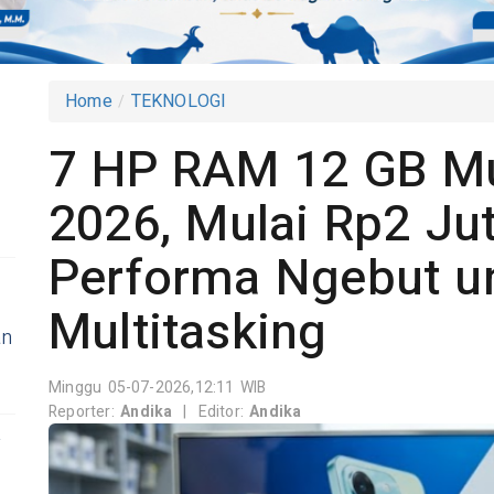
Home
TEKNOLOGI
7 HP RAM 12 GB Mu
2026, Mulai Rp2 Ju
Performa Ngebut u
Multitasking
an
Minggu 05-07-2026,12:11 WIB
Reporter:
Andika
|
Editor:
Andika
y