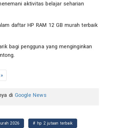
enemani aktivitas belajar seharian
lam daftar HP RAM 12 GB murah terbaik
narik bagi pengguna yang menginginkan
ntong.
»
nnya di
Google News
murah 2026
# hp 2 jutaan terbaik