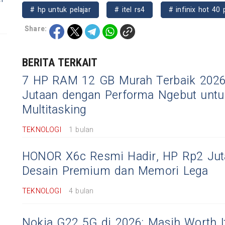
# hp untuk pelajar
# itel rs4
# infinix hot 40 
Share:
BERITA TERKAIT
7 HP RAM 12 GB Murah Terbaik 2026
Jutaan dengan Performa Ngebut untu
Multitasking
TEKNOLOGI
1 bulan
HONOR X6c Resmi Hadir, HP Rp2 Jut
Desain Premium dan Memori Lega
TEKNOLOGI
4 bulan
Nokia G22 5G di 2026: Masih Worth I