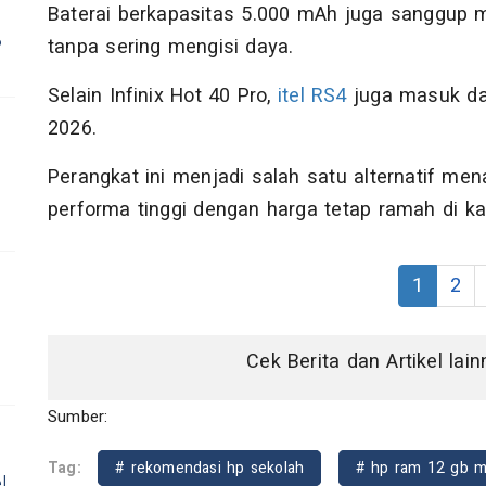
Baterai berkapasitas 5.000 mAh juga sanggup m
?
tanpa sering mengisi daya.
Selain Infinix Hot 40 Pro,
itel RS4
juga masuk da
2026.
Perangkat ini menjadi salah satu alternatif me
performa tinggi dengan harga tetap ramah di ka
1
2
Cek Berita dan Artikel lai
Sumber:
Tag:
# rekomendasi hp sekolah
# hp ram 12 gb 
l