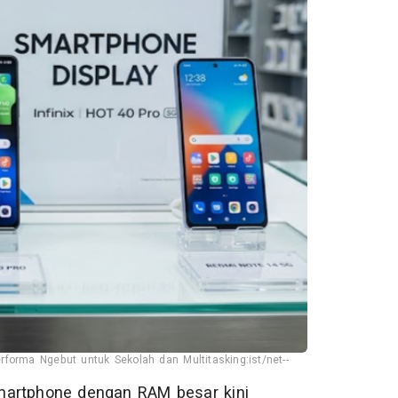
orma Ngebut untuk Sekolah dan Multitasking:ist/net--
martphone dengan RAM besar kini