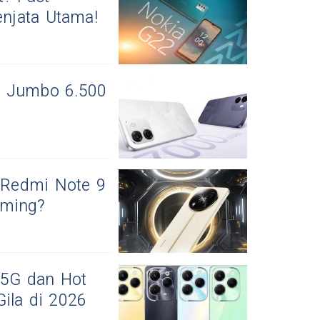
njata Utama!
i Jumbo 6.500
s Redmi Note 9
aming?
0 5G dan Hot
ila di 2026